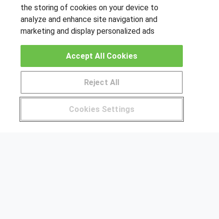
the storing of cookies on your device to
Sobre este curso
analyze and enhance site navigation and
marketing and display personalized ads
SÍGUENOS EN LAS REDES
Accept All Cookies
Reject All
OTROS GRUPOS DE INTERES
Pide más información al centro
Muro de los idiomas
Cookies Settings
Hablemos de empleo
¿Tienes alguna duda?
900 264 357
Locos por las becas
CENTROS DE FORMACIÓN
Publicar cursos
USUARIOS
Aviso legal