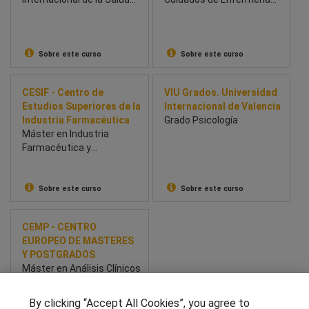
(BSBI & Univesidad de
en Reanimación y
Chichester) - School of
Medicina Intensiva
Business and Innovation
(BSBI)
Sobre este curso
Sobre este curso
CESIF - Centro de
VIU Grados. Universidad
Estudios Superiores de la
Internacional de Valencia
Industria Farmacéutica
Grado Psicología
Máster en Industria
Farmacéutica y
Parafarmacéutica
Sobre este curso
Sobre este curso
CEMP - CENTRO
EUROPEO DE MASTERES
Y POSTGRADOS
Máster en Análisis Clínicos
By clicking “Accept All Cookies”, you agree to