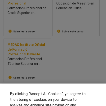
Profesional
Oposición de Maestro en
Formación Profesional de
Educación Física
Grado Superior en
Integración Social
Sobre este curso
Sobre este curso
MEDAC Instituto Oficial
de Formación
Profesional Davante
Formación Profesional
Técnico Superior en
Educación Infantil
Sobre este curso
SÍGUENOS EN LAS REDES
By clicking “Accept All Cookies”, you agree to
the storing of cookies on your device to
analyze and enhance site navigation and