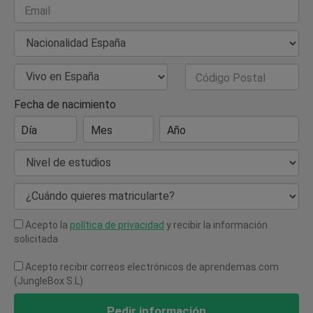
Email
Nacionalidad
País de Residencia
Código Postal
Fecha de nacimiento
Día
Mes
Año
Nivel de estudios
¿Cuándo quieres matricularte?
Acepto la
política de privacidad
y recibir la información
solicitada
Acepto recibir correos electrónicos de aprendemas.com
(JungleBox S.L)
Pedir información