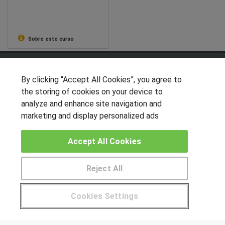
Sobre este curso
SÍGUENOS EN LAS REDES
By clicking “Accept All Cookies”, you agree to
the storing of cookies on your device to
analyze and enhance site navigation and
OTROS GRUPOS DE INTERES
marketing and display personalized ads
Muro de los idiomas
Accept All Cookies
Hablemos de empleo
Locos por las becas
Reject All
Pide más información al centro
CENTROS DE FORMACIÓN
Cookies Settings
Publicar cursos
¿Tienes alguna duda?
900 264 357