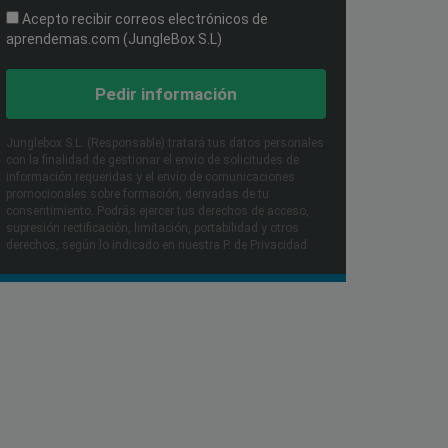
Acepto recibir correos electrónicos de
aprendemas.com (JungleBox S.L)
Pedir información
Junglebox S.L. (Responsable) tratará tus datos personales
con la finalidad de gestionar el envío de solicitudes de
información requeridas y el envío de comunicaciones
promocionales sobre formación, derivadas de tu
consentimiento. Podrás ejercer tus derechos de acceso,
supresión rectificación, limitación, portabilidad y otros
derechos, según lo indicado en nuestra P. de Privacidad​