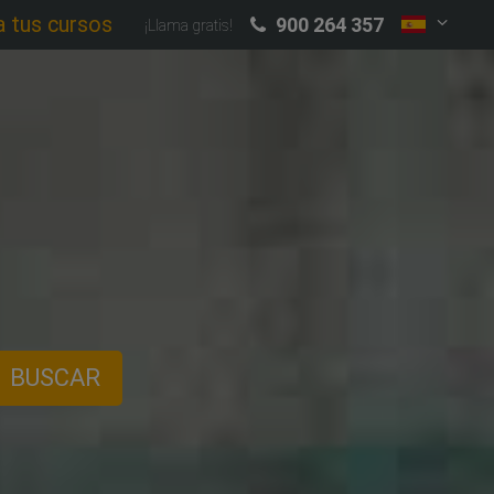
a tus cursos
900 264 357
¡Llama gratis!
BUSCAR