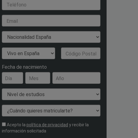
Teléfono
Email
Nacionalidad
País de Residencia
Código Postal
Fecha de nacimiento
Día
Mes
Año
Nivel de estudios
¿Cuándo quieres matricularte?
Acepto la
política de privacidad
y recibir la
información solicitada