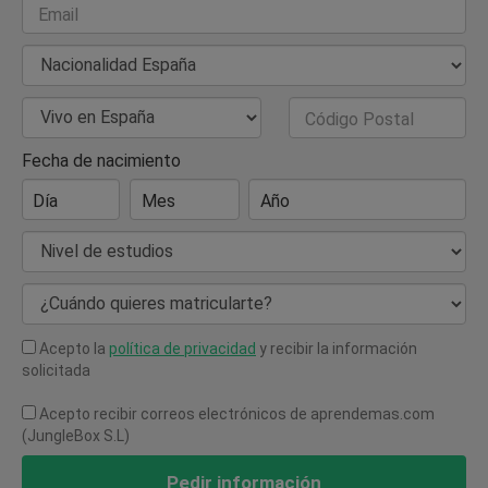
Email
Nacionalidad
País de Residencia
Código Postal
Fecha de nacimiento
Día
Mes
Año
Nivel de estudios
¿Cuándo quieres matricularte?
Acepto la
política de privacidad
y recibir la información
solicitada
Acepto recibir correos electrónicos de aprendemas.com
(JungleBox S.L)
Pedir información