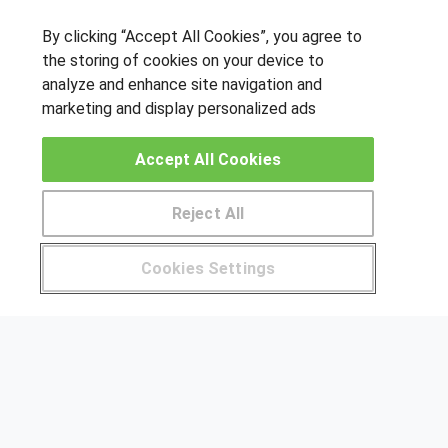
OTROS GRUPOS DE INTERES
By clicking “Accept All Cookies”, you agree to
the storing of cookies on your device to
Muro de los idiomas
analyze and enhance site navigation and
Hablemos de empleo
marketing and display personalized ads
Locos por las becas
Accept All Cookies
CENTROS DE FORMACIÓN
Reject All
Publicar cursos
Pide más información al centro
USUARIOS
Cookies Settings
¿Tienes alguna duda?
900 264 357
Aviso legal
Canal ético
© Aprendemas.com -
Aviso legal