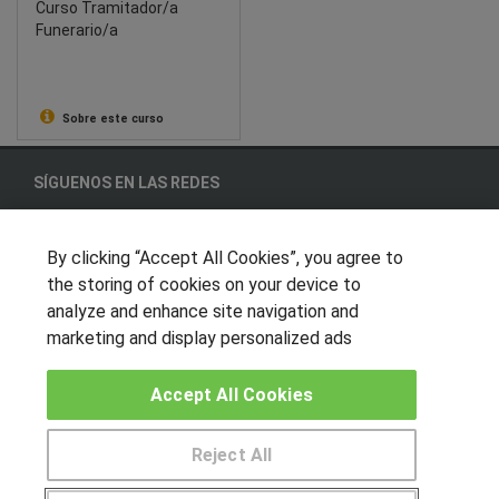
Curso Tramitador/a
Funerario/a
Sobre este curso
SÍGUENOS EN LAS REDES
By clicking “Accept All Cookies”, you agree to
the storing of cookies on your device to
OTROS GRUPOS DE INTERES
analyze and enhance site navigation and
Muro de los idiomas
marketing and display personalized ads
Hablemos de empleo
Accept All Cookies
Locos por las becas
CENTROS DE FORMACIÓN
Reject All
Publicar cursos
Pide más información al centro