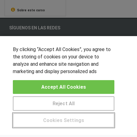
Sobre este curso
SÍGUENOS EN LAS REDES
By clicking “Accept All Cookies”, you agree to
OTROS GRUPOS DE INTERES
the storing of cookies on your device to
analyze and enhance site navigation and
Muro de los idiomas
marketing and display personalized ads
Hablemos de empleo
Locos por las becas
Accept All Cookies
CENTROS DE FORMACIÓN
Reject All
Publicar cursos
Pide más información al centro
Cookies Settings
USUARIOS
¿Tienes alguna duda?
900 264 357