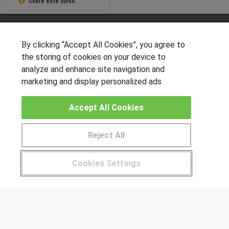
Sobre este curso
SÍGUENOS EN LAS REDES
By clicking “Accept All Cookies”, you agree to
the storing of cookies on your device to
analyze and enhance site navigation and
OTROS GRUPOS DE INTERES
marketing and display personalized ads
Muro de los idiomas
Accept All Cookies
Hablemos de empleo
Locos por las becas
Reject All
CENTROS DE FORMACIÓN
Pide más información al centro
Cookies Settings
Publicar cursos
¿Tienes alguna duda?
900 264 357
USUARIOS
Aviso legal