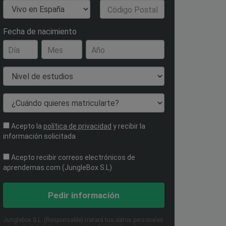
País de Residencia
Código Postal
Fecha de nacimiento
Día
Mes
Año
Nivel de estudios
¿Cuándo quieres matricularte?
Acepto la
política de privacidad
y recibir la
información solicitada
Acepto recibir correos electrónicos de
aprendemas.com (JungleBox S.L)
Pedir información
Junglebox S.L. (Responsable) tratará tus datos personales