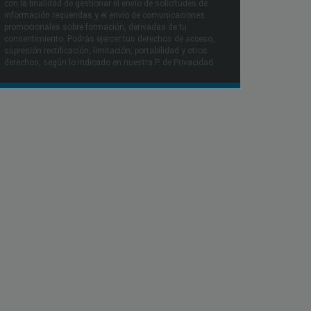
con la finalidad de gestionar el envío de solicitudes de
información requeridas y el envío de comunicaciones
promocionales sobre formación, derivadas de tu
consentimiento. Podrás ejercer tus derechos de acceso,
supresión rectificación, limitación, portabilidad y otros
derechos, según lo indicado en nuestra P. de Privacidad​