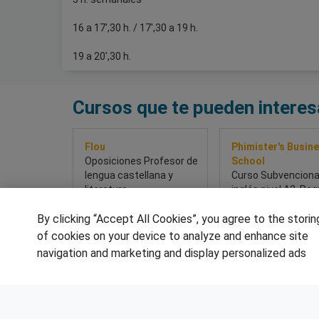
16 a 17',30 h. / 17',30 a 19 h.
19 a 20',30 h.
Cursos que te pueden interes
Flou
Phimister's Busin
Oposiciones Profesor de
School
lengua castellana y
Curso Subvenciona
literatura
inglés nivel A2. Requiere
certificado de
By clicking “Accept All Cookies”, you agree to the storin
Discapacidad
of cookies on your device to analyze and enhance site
navigation and marketing and display personalized ads
Sobre este curso
Sobre este cur