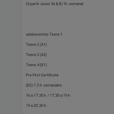
(A partir Junior 3A & B) 1h. semanal
adolescentes Teens 1
Teens 2 (A1)
Teens 3 (A2)
Teens 4 (B1)
Pre-First Certificate
(B2) 1',5 h. semanales
16 a 17',30 h. / 17',30 a 19 h.
19 a 20',30 h.