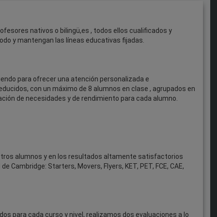
sores nativos o bilingü,es , todos ellos cualificados y
o y mantengan las líneas educativas fijadas.
ndo para ofrecer una atención personalizada e
reducidos, con un máximo de 8 alumnos en clase , agrupados en
luación de necesidades y de rendimiento para cada alumno.
estros alumnos y en los resultados altamente satisfactorios
 de Cambridge: Starters, Movers, Flyers, KET, PET, FCE, CAE,
dos para cada curso y nivel, realizamos dos evaluaciones a lo