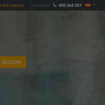
a tus cursos
900 264 357
¡Llama gratis!
BUSCAR