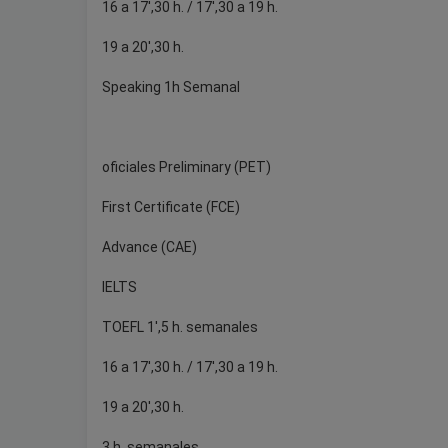
16 a 17',30 h. / 17',30 a 19 h.
19 a 20',30 h.
Speaking 1h Semanal
oficiales Preliminary (PET)
First Certificate (FCE)
Advance (CAE)
IELTS
TOEFL 1',5 h. semanales
16 a 17',30 h. / 17',30 a 19 h.
19 a 20',30 h.
3 h. semanales