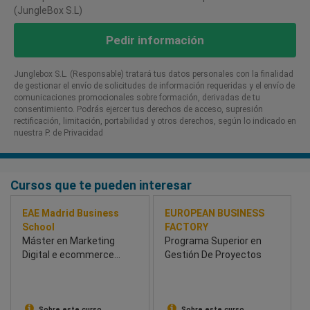
(JungleBox S.L)
Pedir información
Junglebox S.L. (Responsable) tratará tus datos personales con la finalidad
de gestionar el envío de solicitudes de información requeridas y el envío de
comunicaciones promocionales sobre formación, derivadas de tu
consentimiento. Podrás ejercer tus derechos de acceso, supresión
rectificación, limitación, portabilidad y otros derechos, según lo indicado en
nuestra P. de Privacidad​
Cursos que te pueden interesar
EAE Madrid Business
EUROPEAN BUSINESS
School
FACTORY
Máster en Marketing
Programa Superior en
Digital e ecommerce
Gestión De Proyectos
Híbrido
Sobre este curso
Sobre este curso