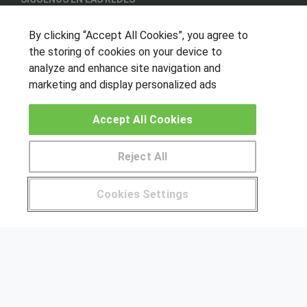
By clicking “Accept All Cookies”, you agree to
the storing of cookies on your device to
OTROS GRUPOS DE INTERES
analyze and enhance site navigation and
marketing and display personalized ads
Muro de los idiomas
Hablemos de empleo
Accept All Cookies
Locos por las becas
Reject All
CENTROS DE FORMACIÓN
Pide más información al centro
Publicar cursos
Cookies Settings
¿Tienes alguna duda?
900 264 357
USUARIOS
Aviso legal
Canal ético