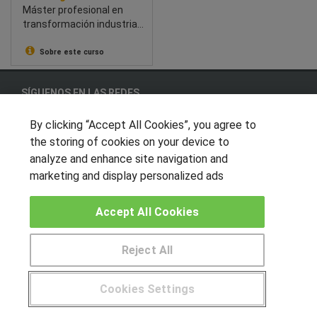
Máster profesional en
transformación industrial:
innovación, Lean y
prácticas en empresas.
Sobre este curso
SÍGUENOS EN LAS REDES
By clicking “Accept All Cookies”, you agree to
the storing of cookies on your device to
OTROS GRUPOS DE INTERES
analyze and enhance site navigation and
marketing and display personalized ads
Muro de los idiomas
Hablemos de empleo
Accept All Cookies
Locos por las becas
Reject All
CENTROS DE FORMACIÓN
Pide más información al centro
Cookies Settings
Publicar cursos
¿Tienes alguna duda?
900 264 357