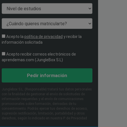
Nivel de estudios
¿Cuándo quieres matricularte?
Acepto la
política de privacidad
y recibir la
información solicitada
Acepto recibir correos electrónicos de
aprendemas.com (JungleBox S.L)
Pedir información
Junglebox S.L. (Responsable) tratará tus datos personales
con la finalidad de gestionar el envío de solicitudes de
información requeridas y el envío de comunicaciones
promocionales sobre formación, derivadas de tu
consentimiento. Podrás ejercer tus derechos de acceso,
supresión rectificación, limitación, portabilidad y otros
derechos, según lo indicado en nuestra P. de Privacidad​