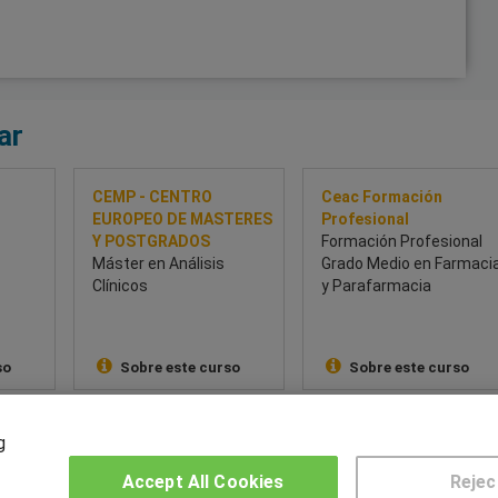
ar
CEMP - CENTRO
Ceac Formación
EUROPEO DE MASTERES
Profesional
Y POSTGRADOS
Formación Profesional
Máster en Análisis
Grado Medio en Farmaci
Clínicos
y Parafarmacia
so
Sobre este curso
Sobre este curso
g
OTROS GRUPOS DE INTERES
CE
Accept All Cookies
Rejec