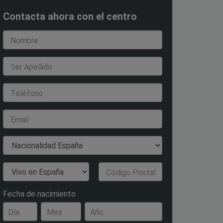
Contacta ahora con el centro
Nombre
1er Apellido
Teléfono
Email
Nacionalidad
País de Residencia
Código Postal
Fecha de nacimiento
Día
Mes
Año