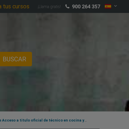
a tus cursos
900 264 357
¡Llama gratis!
BUSCAR