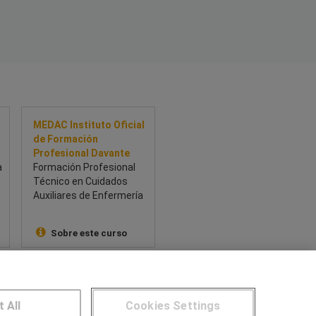
MEDAC Instituto Oficial
de Formación
Profesional Davante
a
Formación Profesional
Técnico en Cuidados
Auxiliares de Enfermería
Sobre este curso
NTROS DE FORMACIÓN
t All
Cookies Settings