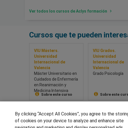
Ver todos los cursos de Aclys formación
Cursos que te pueden interes
VIU Másters.
VIU Grados.
Universidad
Universidad
Internacional de
Internacional de
Valencia
Valencia
Máster Universitario en
Grado Psicología
Cuidados de Enfermería
en Reanimación y
Medicina Intensiva
Sobre este curso
Sobre este cur
By clicking “Accept All Cookies”, you agree to the storin
SÍGUENOS EN LAS REDES
of cookies on your device to analyze and enhance site
navigation and marketing and display personalized ads