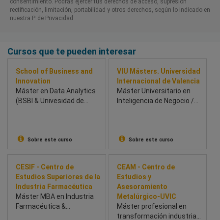
consentimiento. Podrás ejercer tus derechos de acceso, supresión
rectificación, limitación, portabilidad y otros derechos, según lo indicado en
nuestra P. de Privacidad​
Cursos que te pueden interesar
School of Business and
VIU Másters. Universidad
Innovation
Internacional de Valencia
Máster en Data Analytics
Máster Universitario en
(BSBI & Univesidad de
Inteligencia de Negocio /
Chichester) - School of
Business Intelligence
Business and Innovation
(BSBI)
Sobre este curso
Sobre este curso
CESIF - Centro de
CEAM - Centro de
Estudios Superiores de la
Estudios y
Industria Farmacéutica
Asesoramiento
Máster MBA en Industria
Metalúrgico-UVIC
Farmacéutica &
Máster profesional en
Healthcare
transformación industrial: