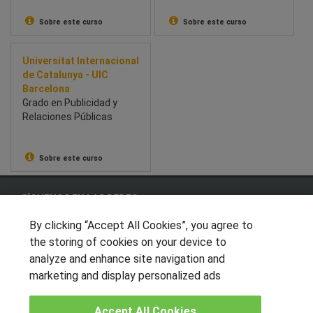
innovación, Lean y
prácticas en empresas.
Sobre este curso
Sobre este curso
Universitat Internacional
de Catalunya - UIC
Barcelona
Grado en Publicidad y
Relaciones Públicas
Sobre este curso
SÍGUENOS EN LAS REDES
By clicking “Accept All Cookies”, you agree to
the storing of cookies on your device to
analyze and enhance site navigation and
OTROS GRUPOS DE INTERES
marketing and display personalized ads
Muro de los idiomas
Hablemos de empleo
Accept All Cookies