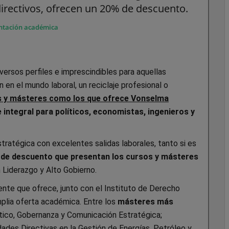
directivos, ofrecen un 20% de descuento.
ntación académica
iversos perfiles e imprescindibles para aquellas
en el mundo laboral, un reciclaje profesional o
 y másteres como los que ofrece Vonselma
 integral para políticos, economistas, ingenieros y
tratégica con excelentes salidas laborales, tanto si es
de descuento que presentan los cursos y másteres
 Liderazgo y Alto Gobierno.
ente que ofrece, junto con el Instituto de Derecho
mplia oferta académica. Entre los
másteres más
tico, Gobernanza y Comunicación Estratégica;
dades Directivas en la Gestión de Energías, Petróleo y