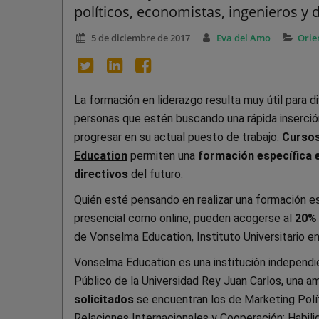
políticos, economistas, ingenieros y 
5 de diciembre de 2017
Eva del Amo
Orie
La formación en liderazgo resulta muy útil para d
personas que estén buscando una rápida inserción 
progresar en su actual puesto de trabajo.
Cursos
Education
permiten una
formación específica e
directivos
del futuro.
Quién esté pensando en realizar una formación es
presencial como online, pueden acogerse al
20% 
de Vonselma Education, Instituto Universitario en
Vonselma Education es una institución independi
Público de la Universidad Rey Juan Carlos, una a
solicitados
se encuentran los de Marketing Polí
Relaciones Internacionales y Cooperación; Habili