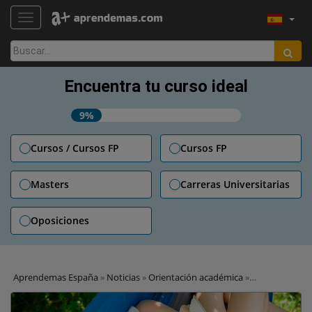
TOGGLE NAVIGATION
Buscar:
Encuentra tu curso ideal
9%
Cursos / Cursos FP
Cursos FP
Masters
Carreras Universitarias
Oposiciones
Aprendemas España
»
Noticias
»
Orientación académica
»
Opositando bajo el sol: cómo estudiar sin perderte el verano