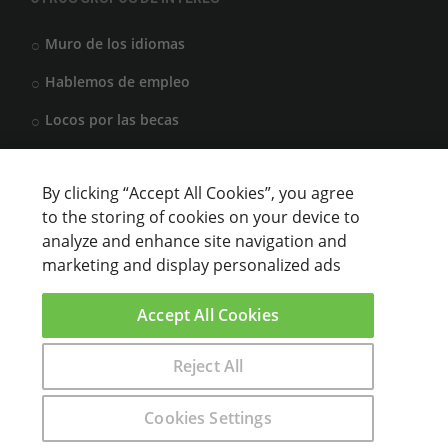
Muro de los idiomas
Hablemos de empleo
Locos por las becas
By clicking “Accept All Cookies”, you agree
CENTROS DE FORMACIÓN
to the storing of cookies on your device to
analyze and enhance site navigation and
Anunciar cursos
marketing and display personalized ads
USUARIOS
Accept All Cookies
Aviso legal
Reject All
Encuentra aquí el curso que buscas
Cookies Settings