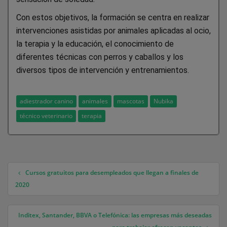
Con estos objetivos, la formación se centra en realizar
intervenciones asistidas por animales aplicadas al ocio,
la terapia y la educación, el conocimiento de
diferentes técnicas con perros y caballos y los
diversos tipos de intervención y entrenamientos.
adiestrador canino
animales
mascotas
Nubika
técnico veterinario
terapia
Cursos gratuitos para desempleados que llegan a finales de
Navegación de entradas
2020
Inditex, Santander, BBVA o Telefónica: las empresas más deseadas