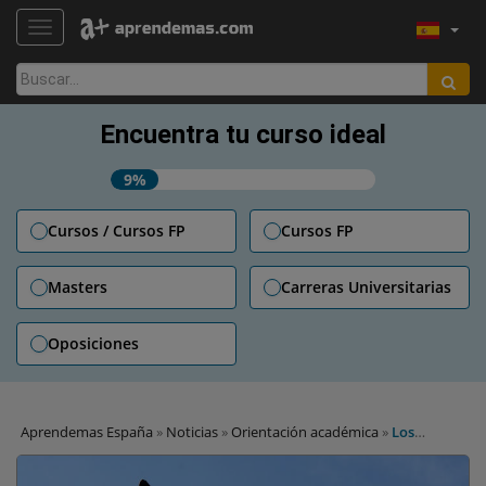
TOGGLE NAVIGATION
Buscar:
Encuentra tu curso ideal
9%
Cursos / Cursos FP
Cursos FP
Masters
Carreras Universitarias
Oposiciones
Aprendemas España
»
Noticias
»
Orientación académica
»
Los
mejores cursos de formación para trabajar con animales