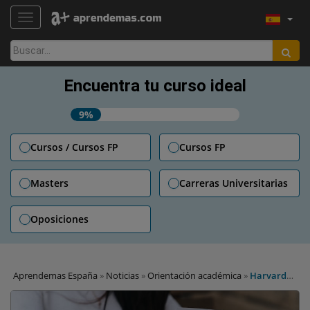
TOGGLE NAVIGATION
Buscar:
Encuentra tu curso ideal
9%
Cursos / Cursos FP
Cursos FP
Masters
Carreras Universitarias
Oposiciones
Aprendemas España
»
Noticias
»
Orientación académica
»
Harvard
da ocho consejos para la mejor gestión del tiempo de estudiantes:
del horario a las metas