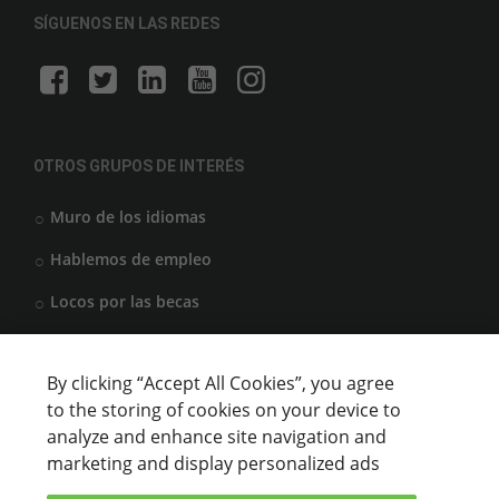
SÍGUENOS EN LAS REDES
OTROS GRUPOS DE INTERÉS
Muro de los idiomas
Hablemos de empleo
Locos por las becas
By clicking “Accept All Cookies”, you agree
CENTROS DE FORMACIÓN
to the storing of cookies on your device to
analyze and enhance site navigation and
Anunciar cursos
marketing and display personalized ads