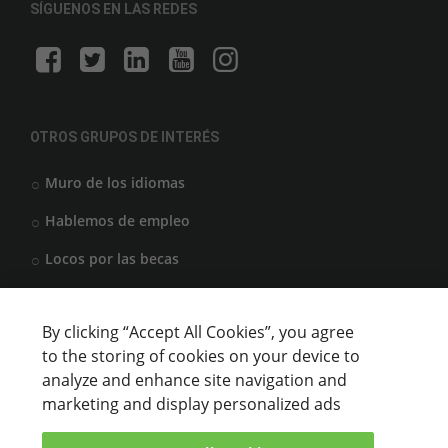
SÍGUENOS EN LAS REDES
OTROS GRUPOS DE INTERÉS
Muro de los idiomas
Hablemos de empleo
Locos por las becas
By clicking “Accept All Cookies”, you agree
CENTROS DE FORMACIÓN
to the storing of cookies on your device to
analyze and enhance site navigation and
Anunciar cursos
marketing and display personalized ads
USUARIOS