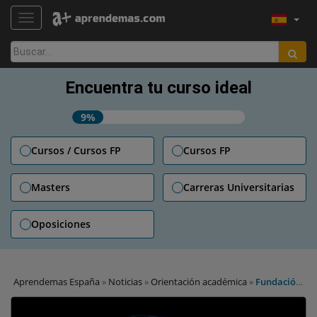
TOGGLE NAVIGATION
Buscar:
Encuentra tu curso ideal
9%
Cursos / Cursos FP
Cursos FP
Masters
Carreras Universitarias
Oposiciones
Aprendemas España
»
Noticias
»
Orientación académica
»
Fundación
Telefónica relanza su “mapa” de los empleos digitales en España y
de las habilidades necesarias para trabajar en ellos