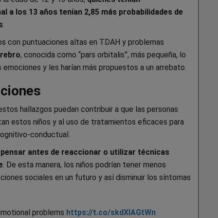
l a los 13 años tenían 2,85 más probabilidades de
s
.
iños con puntuaciones altas en TDAH y problemas
erebro
, conocida como “pars orbitalis”, más pequeña, lo
us emociones y les harían más propuestos a un arrebato.
ociones
estos hallazgos puedan contribuir a que las personas
n estos niños y al uso de tratamientos eficaces para
cognitivo-conductual.
 pensar antes de reaccionar o utilizar técnicas
e
. De esta manera, los niños podrían tener menos
iones sociales en un futuro y así disminuir los síntomas
 emotional problems
https://t.co/skdXlAGtWn