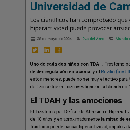
Universidad de Ca
Los científicos han comprobado que e
hiperactividad puede provocar ansied
28 de mayo de 2024
Eva del Amo
Mundo 
Uno de cada dos niños con TDAH
, Trastorno p
de desregulación emocional
y el
Ritalin (meti
estos menores, puede no ser muy efectivo para tra
de Cambridge en una investigación publicada en 
El TDAH y las emociones
El Trastorno por Déficit de Atención e Hiperact
de 18 años y en aproximadamente
la mitad de e
trastorno puede causar hiperactividad, impulsivida