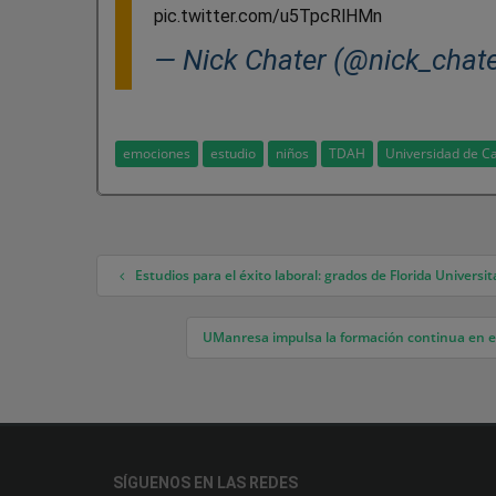
pic.twitter.com/u5TpcRlHMn
— Nick Chater (@nick_chate
emociones
estudio
niños
TDAH
Universidad de C
Estudios para el éxito laboral: grados de Florida Universi
Navegación de entradas
UManresa impulsa la formación continua en em
SÍGUENOS EN LAS REDES