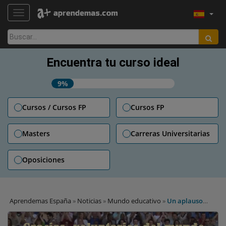
TOGGLE NAVIGATION
Buscar:
Encuentra tu curso ideal
9%
Cursos / Cursos FP
Cursos FP
Masters
Carreras Universitarias
Oposiciones
Aprendemas España
»
Noticias
»
Mundo educativo
»
Un aplauso
global por los voluntarios