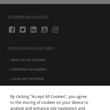
SÍGUENOS EN LAS REDES
OTROS GRUPOS DE INTERÉS
Muro de los idiomas
Hablemos de empleo
Locos por las becas
By clicking “Accept All Cookies”, you agree
CENTROS DE FORMACIÓN
to the storing of cookies on your device to
analyze and enhance site navigation and
Anunciar cursos