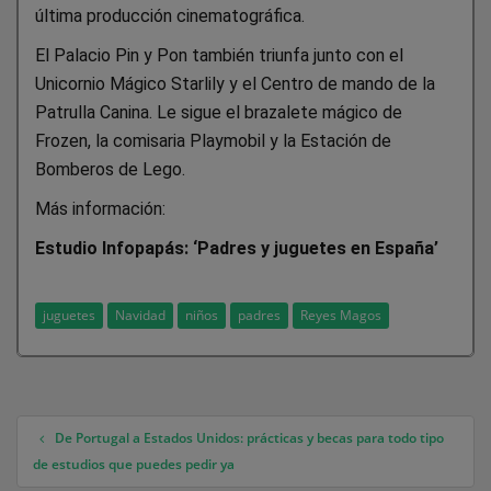
última producción cinematográfica.
El Palacio Pin y Pon también triunfa junto con el
Unicornio Mágico Starlily y el Centro de mando de la
Patrulla Canina. Le sigue el brazalete mágico de
Frozen, la comisaria Playmobil y la Estación de
Bomberos de Lego.
Más información:
Estudio Infopapás: ‘Padres y juguetes en España’
juguetes
Navidad
niños
padres
Reyes Magos
De Portugal a Estados Unidos: prácticas y becas para todo tipo
Navegación de entradas
de estudios que puedes pedir ya