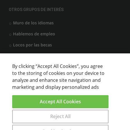
OTROS GRUPOS DE INTERÉS
Muro de los idiomas
Hablemos de empleo
Locos por las becas
By clicking “Accept All Cookies”, you agree
CENTROS DE FORMACIÓN
to the storing of cookies on your device to
analyze and enhance site navigation and
Anunciar cursos
marketing and display personalized ads
USUARIOS
Accept All Cookies
Aviso legal
Reject All