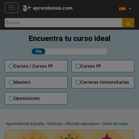
TOGGLE NAVIGATION
Buscar:
Encuentra tu curso ideal
9%
Cursos / Cursos FP
Cursos FP
Masters
Carreras Universitarias
Oposiciones
Aprendemas España
»
Noticias
»
Mundo educativo
»
Siete de cada
diez padres modifican la carta a los Reyes Magos de sus hijos