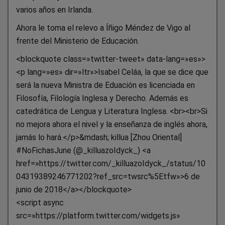
varios años en Irlanda.
Ahora le toma el relevo a Íñigo Méndez de Vigo al
frente del Ministerio de Educación.
<blockquote class=»twitter-tweet» data-lang=»es»>
<p lang=»es» dir=»ltr»>Isabel Celáa, la que se dice que
será la nueva Ministra de Eduación es licenciada en
Filosofía, Filología Inglesa y Derecho. Además es
catedrática de Lengua y Literatura Inglesa. <br><br>Si
no mejora ahora el nivel y la enseñanza de inglés ahora,
jamás lo hará.</p>&mdash; killua [Zhou Oriental]
#NoFichasJune (@_killuazoIdyck_) <a
href=»https://twitter.com/_killuazoIdyck_/status/10
04319389246771202?ref_src=twsrc%5Etfw»>6 de
junio de 2018</a></blockquote>
<script async
src=»https://platform.twitter.com/widgets.js»