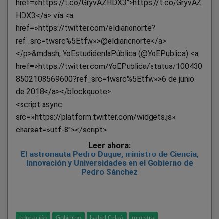
href=»https://t.co/GryvAZHDX3″>https://t.co/GryvAZ
HDX3</a> vía <a
href=»https://twitter.com/eldiarionorte?
ref_src=twsrc%5Etfw»>@eldiarionorte</a>
</p>&mdash; YoEstudiéenlaPública (@YoEPublica) <a
href=»https://twitter.com/YoEPublica/status/100430
8502108569600?ref_src=twsrc%5Etfw»>6 de junio
de 2018</a></blockquote>
<script async
src=»https://platform.twitter.com/widgets.js»
charset=»utf-8″></script>
Leer ahora:
El astronauta Pedro Duque, ministro de Ciencia,
Innovación y Universidades en el Gobierno de
Pedro Sánchez
educación
Gobierno
Isabel Celaá
ministra