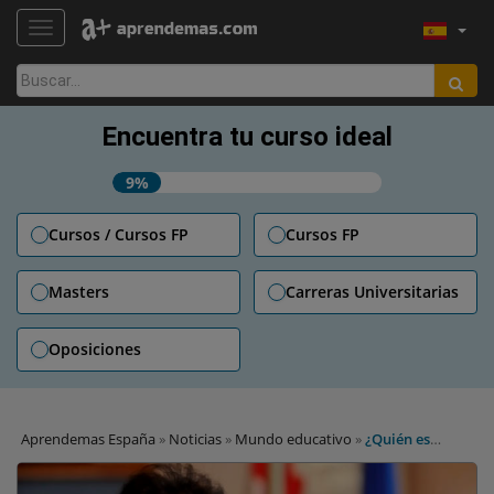
TOGGLE NAVIGATION
Buscar:
Encuentra tu curso ideal
9%
Cursos / Cursos FP
Cursos FP
Masters
Carreras Universitarias
Oposiciones
Aprendemas España
»
Noticias
»
Mundo educativo
»
¿Quién es
Isabel Celaá, nueva ministra de Educación?