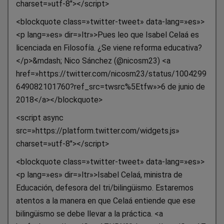
charset=»utf-8″></script>
<blockquote class=»twitter-tweet» data-lang=»es»>
<p lang=»es» dir=»ltr»>Pues leo que Isabel Celaá es
licenciada en Filosofía. ¿Se viene reforma educativa?
</p>&mdash; Nico Sánchez (@nicosm23) <a
href=»https://twitter.com/nicosm23/status/1004299
649082101760?ref_src=twsrc%5Etfw»>6 de junio de
2018</a></blockquote>
<script async
src=»https://platform.twitter.com/widgets.js»
charset=»utf-8″></script>
<blockquote class=»twitter-tweet» data-lang=»es»>
<p lang=»es» dir=»ltr»>Isabel Celaá, ministra de
Educación, defesora del tri/bilingüismo. Estaremos
atentos a la manera en que Celaá entiende que ese
bilingüismo se debe llevar a la práctica. <a