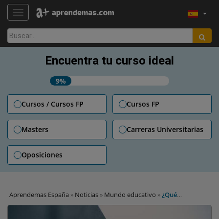
TOGGLE NAVIGATION
Buscar:
Encuentra tu curso ideal
9%
Cursos / Cursos FP
Cursos FP
Masters
Carreras Universitarias
Oposiciones
Aprendemas España
»
Noticias
»
Mundo educativo
»
¿Qué
emociones despierta escuchar canciones melancólicas?