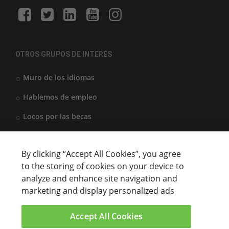
OTROS GRUPOS DE INTERÉS
Muro de los idiomas
Hablemos de empleo
Locos por las becas
By clicking “Accept All Cookies”, you agree
CENTROS DE FORMACIÓN
to the storing of cookies on your device to
analyze and enhance site navigation and
Anunciar cursos
marketing and display personalized ads
USUARIOS
Accept All Cookies