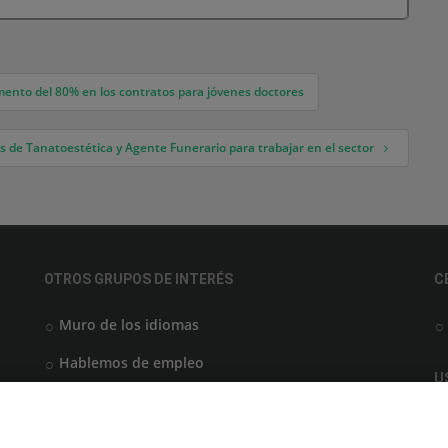
mento del 80% en los contratos para jóvenes doctores
 de Tanatoestética y Agente Funerario para trabajar en el sector
OTROS GRUPOS DE INTERÉS
C
Muro de los idiomas
Hablemos de empleo
U
Locos por las becas