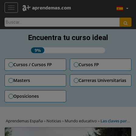
TOGGLE NAVIGATION
Buscar:
Encuentra tu curso ideal
9%
Cursos / Cursos FP
Cursos FP
Masters
Carreras Universitarias
Oposiciones
Aprendemas España
»
Noticias
»
Mundo educativo
»
Las claves para
alcanzar la felicidad según la Universidad de Harvard