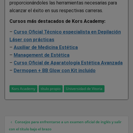
proporcionándoles las herramientas necesarias para
alcanzar el éxito en sus respectivas carreras.
Cursos más destacados de Kors Academy:
–
Curso Oficial Técnico especialista en Depilación
Láser con prácticas
–
Auxiliar de Medicina Estética
–
Management de Estética
–
Curso Oficial de Aparatología Estética Avanzada
–
Dermopen + BB Glow con Kit incluido
Kors Academy
título propio
Universidad de Vitoria
Consejos para enfrentarse a un examen oficial de inglés y salir
Navegación de entradas
con el título bajo el brazo