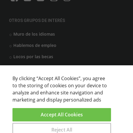
OTROS GRUPOS DE INTERÉS
Muro de los idiomas
Hablemos de empleo
Locos por las becas
By clicking “Accept All Cookies”, you agree
CENTROS DE FORMACIÓN
to the storing of cookies on your device to
analyze and enhance site navigation and
Anunciar cursos
marketing and display personalized ads
USUARIOS
Accept All Cookies
Aviso legal
Reject All