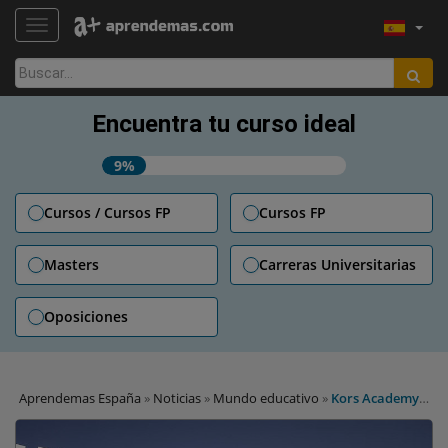
TOGGLE NAVIGATION
Buscar:
Encuentra tu curso ideal
9%
Cursos / Cursos FP
Cursos FP
Masters
Carreras Universitarias
Oposiciones
Aprendemas España
»
Noticias
»
Mundo educativo
»
Kors Academy y
la Universidad de Vitoria firman un convenio de colaboración