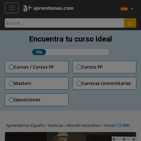
TOGGLE NAVIGATION
Buscar:
Encuentra tu curso ideal
9%
Cursos / Cursos FP
Cursos FP
Masters
Carreras Universitarias
Oposiciones
Aprendemas España
»
Noticias
»
Mundo educativo
»
Hasta 13.000
plazas docentes para 2016