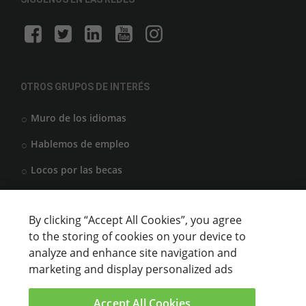
OTROS GRUPOS DE INTERÉS
Muro de los idiomas
Hablemos de empleo
Locos por las becas
By clicking “Accept All Cookies”, you agree
CENTROS DE FORMACIÓN
to the storing of cookies on your device to
analyze and enhance site navigation and
Anunciar cursos
marketing and display personalized ads
USUARIOS
Accept All Cookies