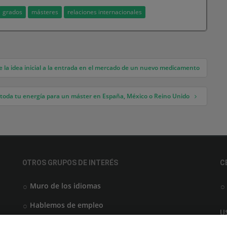
grados
másteres
relaciones internacionales
 la idea inicial a la entrada en el mercado de un nuevo medicamento
 toda tu energía para un máster en España, México o Reino Unido
OTROS GRUPOS DE INTERÉS
C
Muro de los idiomas
Hablemos de empleo
U
Locos por las becas