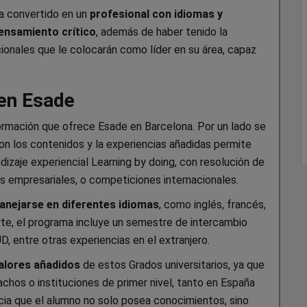
aga convertido en un
profesional con idiomas y
ensamiento crítico
, además de haber tenido la
cionales que le colocarán como líder en su área, capaz
 en Esade
ormación que ofrece Esade en Barcelona. Por un lado se
con los contenidos y la experiencias añadidas permite
ndizaje experiencial Learning by doing, con resolución de
es empresariales, o competiciones internacionales.
manejarse en diferentes idiomas
, como inglés, francés,
rte, el programa incluye un semestre de intercambio
D, entre otras experiencias en el extranjero.
valores añadidos
de estos Grados universitarios, ya que
achos o instituciones de primer nivel, tanto en España
cia que el alumno no solo posea conocimientos, sino