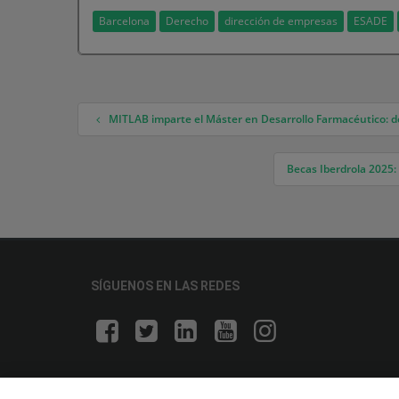
Barcelona
Derecho
dirección de empresas
ESADE
MITLAB imparte el Máster en Desarrollo Farmacéutico: de
Navegación de entradas
Becas Iberdrola 2025:
SÍGUENOS EN LAS REDES