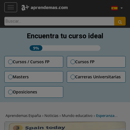
TOGGLE NAVIGATION
Buscar:
Encuentra tu curso ideal
9%
Cursos / Cursos FP
Cursos FP
Masters
Carreras Universitarias
Oposiciones
Aprendemas España
»
Noticias
»
Mundo educativo
»
Esperanza
Aguirre en los libros de texto de Primaria