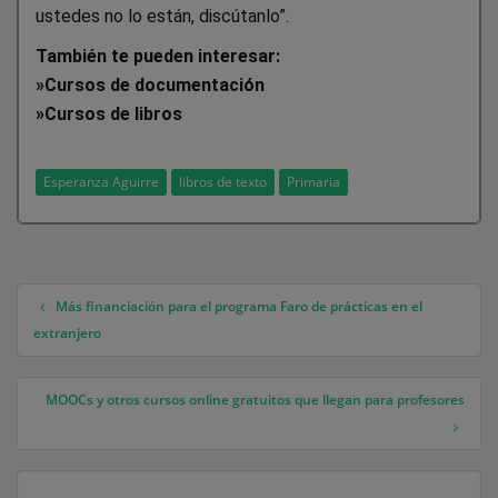
ustedes no lo están, discútanlo”.
También te pueden interesar:
»
Cursos de documentación
»
Cursos de libros
Esperanza Aguirre
libros de texto
Primaria
Más financiación para el programa Faro de prácticas en el
Navegación de entradas
extranjero
MOOCs y otros cursos online gratuitos que llegan para profesores