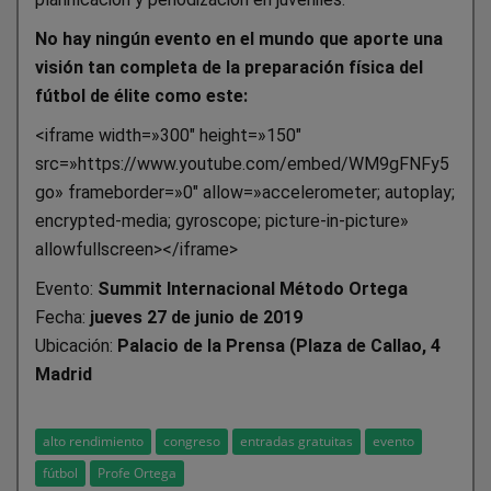
No hay ningún evento en el mundo que aporte una
visión tan completa de la preparación física del
fútbol de élite como este:
<iframe width=»300″ height=»150″
src=»https://www.youtube.com/embed/WM9gFNFy5
go» frameborder=»0″ allow=»accelerometer; autoplay;
encrypted-media; gyroscope; picture-in-picture»
allowfullscreen></iframe>
Evento:
Summit Internacional Método Ortega
Fecha:
jueves 27 de junio de 2019
Ubicación:
Palacio de la Prensa (Plaza de Callao, 4
Madrid
alto rendimiento
congreso
entradas gratuitas
evento
fútbol
Profe Ortega