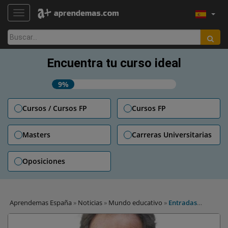
TOGGLE NAVIGATION
Buscar:
Encuentra tu curso ideal
9%
Cursos / Cursos FP
Cursos FP
Masters
Carreras Universitarias
Oposiciones
Aprendemas España
»
Noticias
»
Mundo educativo
»
Entradas
gratuitas para Congreso Mundial del Profe Ortega sobre alto
rendimiento en fútbol