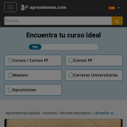
TOGGLE NAVIGATION
Buscar:
Encuentra tu curso ideal
9%
Cursos / Cursos FP
Cursos FP
Masters
Carreras Universitarias
Oposiciones
Aprendemas España
»
Noticias
»
Mundo educativo
»
«Enseñar a
pensar como Da Vinci»: expertos abogan por combinar disciplinas
en un nuevo modelo educativo