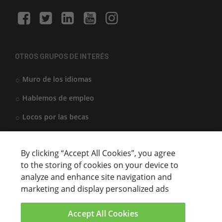
OTROS GRUPOS DE INTERÉS
Muro de los idiomas
Hablemos de empleo
Locos por las becas
By clicking “Accept All Cookies”, you agree
CENTROS DE FORMACIÓN
to the storing of cookies on your device to
analyze and enhance site navigation and
Anunciar cursos
marketing and display personalized ads
USUARIOS
Accept All Cookies