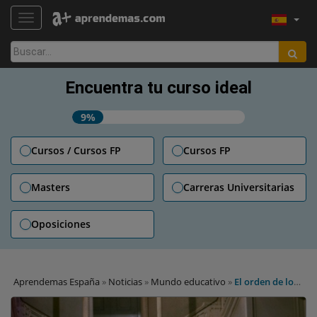
TOGGLE NAVIGATION
Buscar:
Encuentra tu curso ideal
9%
Cursos / Cursos FP
Cursos FP
Masters
Carreras Universitarias
Oposiciones
Aprendemas España
»
Noticias
»
Mundo educativo
»
El orden de los
hermanos sí altera el cociente