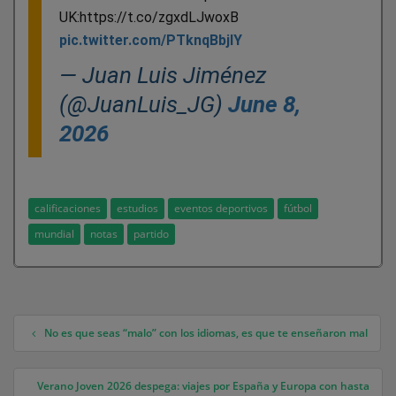
UK:https://t.co/zgxdLJwoxB
pic.twitter.com/PTknqBbjIY
— Juan Luis Jiménez
(@JuanLuis_JG)
June 8,
2026
calificaciones
estudios
eventos deportivos
fútbol
mundial
notas
partido
No es que seas “malo” con los idiomas, es que te enseñaron mal
Navegación de entradas
Verano Joven 2026 despega: viajes por España y Europa con hasta