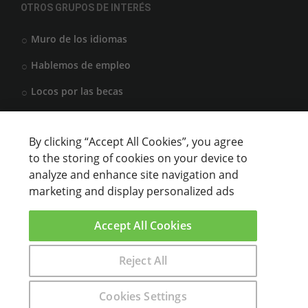
OTROS GRUPOS DE INTERÉS
Muro de los idiomas
Hablemos de empleo
Locos por las becas
By clicking “Accept All Cookies”, you agree
CENTROS DE FORMACIÓN
to the storing of cookies on your device to
analyze and enhance site navigation and
Anunciar cursos
marketing and display personalized ads
USUARIOS
Accept All Cookies
Aviso legal
Reject All
Encuentra aquí el curso que buscas
Cookies Settings