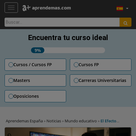
TOGGLE NAVIGATION
Buscar:
Encuentra tu curso ideal
9%
Cursos / Cursos FP
Cursos FP
Masters
Carreras Universitarias
Oposiciones
Aprendemas España
»
Noticias
»
Mundo educativo
»
El Efecto
Mundial de Fútbol: ¿cuánto bajan las notas por los eventos
deportivos?