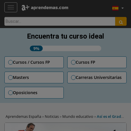
TOGGLE NAVIGATION
Buscar:
Encuentra tu curso ideal
9%
Cursos / Cursos FP
Cursos FP
Masters
Carreras Universitarias
Oposiciones
Aprendemas España
»
Noticias
»
Mundo educativo
»
Así es el Grado
Superior de FP para ser profesor de autoescuela: dónde cursarlo