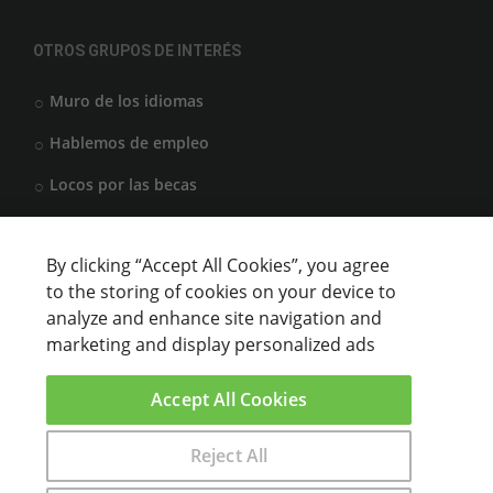
OTROS GRUPOS DE INTERÉS
Muro de los idiomas
Hablemos de empleo
Locos por las becas
By clicking “Accept All Cookies”, you agree
CENTROS DE FORMACIÓN
to the storing of cookies on your device to
analyze and enhance site navigation and
Anunciar cursos
marketing and display personalized ads
USUARIOS
Accept All Cookies
Aviso legal
Reject All