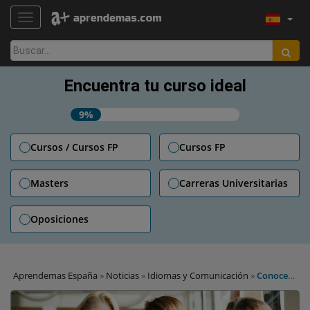
TOGGLE NAVIGATION
Buscar:
Encuentra tu curso ideal
9%
Cursos / Cursos FP
Cursos FP
Masters
Carreras Universitarias
Oposiciones
Aprendemas España
»
Noticias
»
Idiomas y Comunicación
»
Conoce
Milingual, el ‘Uber’ de idiomas