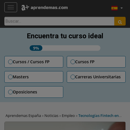
TOGGLE NAVIGATION
Buscar:
Encuentra tu curso ideal
9%
Cursos / Cursos FP
Cursos FP
Masters
Carreras Universitarias
Oposiciones
Aprendemas España
»
Noticias
»
Empleo
»
Tecnologías Fintech en
2022: ¿preparados?