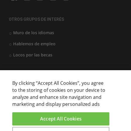
OTROS GRUPOS DE INTERÉS
Muro de los idiomas
Hablemos de empleo
Locos por las becas
CENTROS DE FORMACIÓN
By clicking “Accept All Cookies”, you agree
to the storing of cookies on your device to
Anunciar cursos
analyze and enhance site navigation and
marketing and display personalized ads
USUARIOS
Accept All Cookies
Aviso legal