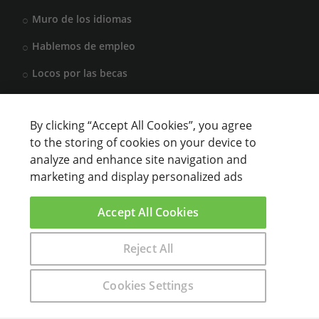
Muro de los idiomas
Hablemos de empleo
Locos por las becas
By clicking “Accept All Cookies”, you agree
CENTROS DE FORMACIÓN
to the storing of cookies on your device to
analyze and enhance site navigation and
Anunciar cursos
marketing and display personalized ads
USUARIOS
Accept All Cookies
Aviso legal
Reject All
Encuentra aquí el curso que buscas
Cookies Settings