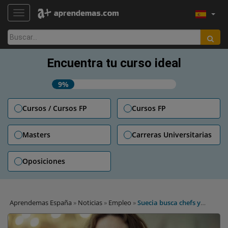
TOGGLE NAVIGATION
Buscar:
Encuentra tu curso ideal
9%
Cursos / Cursos FP
Cursos FP
Masters
Carreras Universitarias
Oposiciones
Aprendemas España
»
Noticias
»
Empleo
»
Suecia busca chefs y
camareros: requisitos y CV para que el trabajo sea tuyo