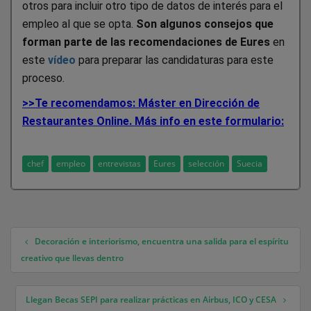
otros para incluir otro tipo de datos de interés para el
empleo al que se opta.
Son algunos consejos que
forman parte de las recomendaciones de Eures
en
este
vídeo
para preparar las candidaturas para este
proceso.
>>Te recomendamos: Máster en Dirección de
Restaurantes Online. Más info en este formulario:
chef
empleo
entrevistas
Eures
selección
Suecia
Decoración e interiorismo, encuentra una salida para el espíritu
Navegación de entradas
creativo que llevas dentro
Llegan Becas SEPI para realizar prácticas en Airbus, ICO y CESA