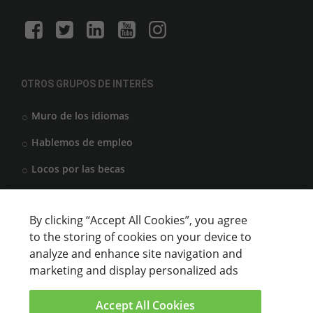
OTROS GRUPOS DE INTERÉS
Muro de los idiomas
Hablemos de empleo
Locos por las becas
By clicking “Accept All Cookies”, you agree
CENTROS DE FORMACIÓN
to the storing of cookies on your device to
analyze and enhance site navigation and
Anunciar cursos
marketing and display personalized ads
USUARIOS
Accept All Cookies