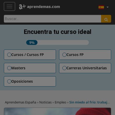
TOGGLE NAVIGATION
Buscar:
Encuentra tu curso ideal
9%
Cursos / Cursos FP
Cursos FP
Masters
Carreras Universitarias
Oposiciones
Aprendemas España
»
Noticias
»
Empleo
»
Sin miedo al frío: trabaja
en los países nórdicos y bálticos