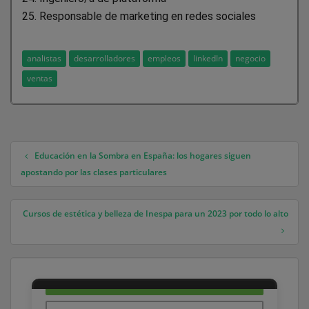
25. Responsable de marketing en redes sociales
analistas
desarrolladores
empleos
linkedIn
negocio
ventas
Educación en la Sombra en España: los hogares siguen
Navegación de entradas
apostando por las clases particulares
Cursos de estética y belleza de Inespa para un 2023 por todo lo alto