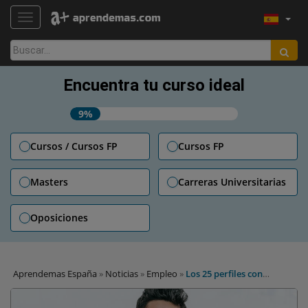
TOGGLE NAVIGATION
Buscar:
Encuentra tu curso ideal
9%
Cursos / Cursos FP
Cursos FP
Masters
Carreras Universitarias
Oposiciones
Aprendemas España
»
Noticias
»
Empleo
»
Los 25 perfiles con
mejores perspectivas de empleo en 2023 según LinkedIn: de ventas
a analistas y desarrolladores