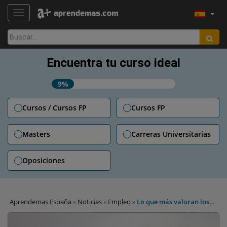
TOGGLE NAVIGATION
Buscar:
Encuentra tu curso ideal
9%
Cursos / Cursos FP
Cursos FP
Masters
Carreras Universitarias
Oposiciones
Aprendemas España
»
Noticias
»
Empleo
»
Lo que más valoran los
jóvenes al buscar trabajo: del sueldo a la flexibilidad y un plan de
carrera