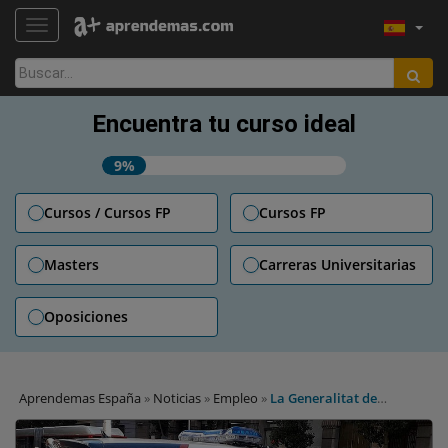
TOGGLE NAVIGATION
Buscar:
Encuentra tu curso ideal
9%
Cursos / Cursos FP
Cursos FP
Masters
Carreras Universitarias
Oposiciones
Aprendemas España
»
Noticias
»
Empleo
»
La Generalitat de
Cataluña convoca 850 plazas de Mossos d´Esquadra: cómo
preparar esta oposición