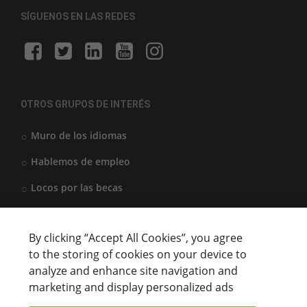
SÍGUENOS EN LAS REDES
OTROS GRUPOS DE INTERÉS
Muro de los idiomas
Hablemos de empleo
Locos por las becas
By clicking “Accept All Cookies”, you agree
CENTROS DE FORMACIÓN
to the storing of cookies on your device to
analyze and enhance site navigation and
Anunciar cursos
marketing and display personalized ads