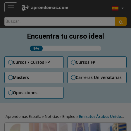
TOGGLE NAVIGATION
Buscar:
Encuentra tu curso ideal
9%
Cursos / Cursos FP
Cursos FP
Masters
Carreras Universitarias
Oposiciones
Aprendemas España
»
Noticias
»
Empleo
»
Emiratos Árabes Unidos
busca profesores de español para escuelas de Dubái