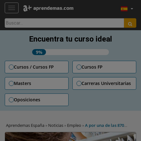
TOGGLE NAVIGATION
Buscar:
Encuentra tu curso ideal
9%
Cursos / Cursos FP
Cursos FP
Masters
Carreras Universitarias
Oposiciones
Aprendemas España
»
Noticias
»
Empleo
»
A por una de las 870
plazas para el Cuerpo General Administrativo del Estado