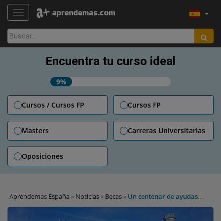
TOGGLE NAVIGATION
Buscar:
Encuentra tu curso ideal
9%
Cursos / Cursos FP
Cursos FP
Masters
Carreras Universitarias
Oposiciones
Aprendemas España
»
Noticias
»
Becas
»
Un centenar de ayudas
para el Aula de Verano Ortega y Gasset en Santander