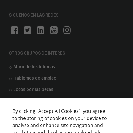
SÍGUENOS EN LAS REDES
OTROS GRUPOS DE INTERÉS
Muro de los idiomas
Hablemos de empleo
Locos por las becas
By clicking “Accept All Cookies”, you agree
CENTROS DE FORMACIÓN
to the storing of cookies on your device to
analyze and enhance site navigation and
Anunciar cursos
marketing and display personalized ads