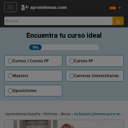
TOGGLE NAVIGATION
Buscar:
Encuentra tu curso ideal
9%
Cursos / Cursos FP
Cursos FP
Masters
Carreras Universitarias
Oposiciones
Aprendemas España
»
Noticias
»
Becas
»
Se buscan jóvenes para ser
corresponsales Erasmus en Flandes con una beca remunerada