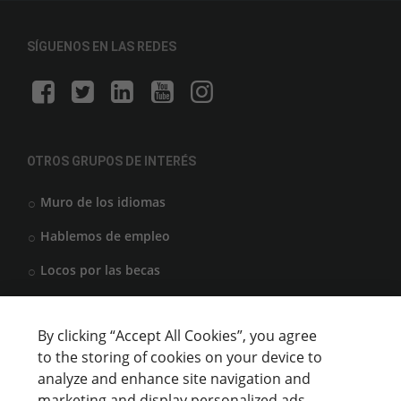
SÍGUENOS EN LAS REDES
OTROS GRUPOS DE INTERÉS
Muro de los idiomas
Hablemos de empleo
Locos por las becas
By clicking “Accept All Cookies”, you agree
CENTROS DE FORMACIÓN
to the storing of cookies on your device to
analyze and enhance site navigation and
Anunciar cursos
marketing and display personalized ads