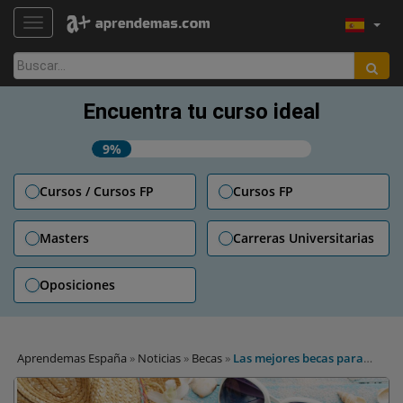
TOGGLE NAVIGATION
Buscar:
Encuentra tu curso ideal
9%
Cursos / Cursos FP
Cursos FP
Masters
Carreras Universitarias
Oposiciones
Aprendemas España
»
Noticias
»
Becas
»
Las mejores becas para
inscribirse este verano 2017