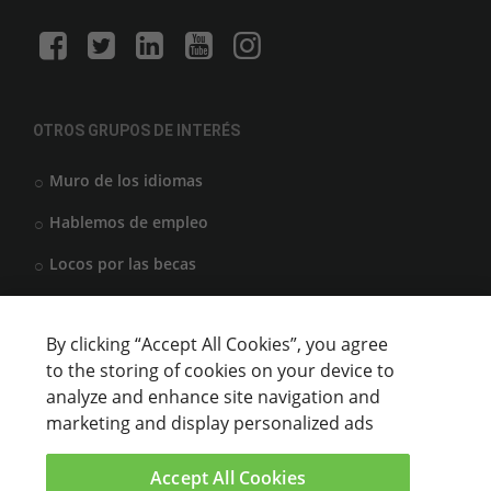
OTROS GRUPOS DE INTERÉS
Muro de los idiomas
Hablemos de empleo
Locos por las becas
By clicking “Accept All Cookies”, you agree
CENTROS DE FORMACIÓN
to the storing of cookies on your device to
analyze and enhance site navigation and
Anunciar cursos
marketing and display personalized ads
USUARIOS
Accept All Cookies