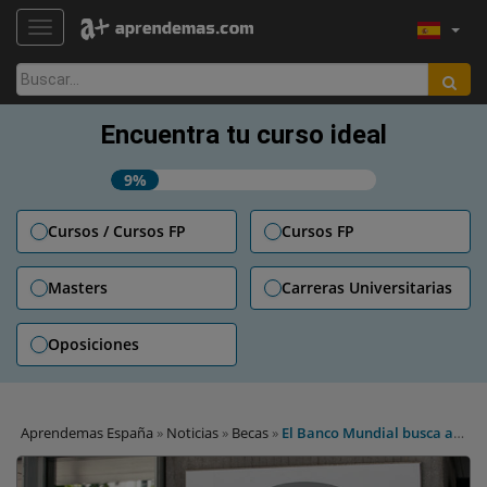
TOGGLE NAVIGATION
Buscar:
Encuentra tu curso ideal
9%
Cursos / Cursos FP
Cursos FP
Masters
Carreras Universitarias
Oposiciones
Aprendemas España
»
Noticias
»
Becas
»
El Banco Mundial busca a
jóvenes líderes a través de su programa Young Professionals