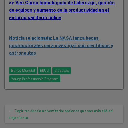
>> Ver: Curso homologado de Liderazgo, gestión
de equipos y aumento de la productividad en el
entorno sanitario online
Noticia relacionada: La NASA lanza becas
postdoctorales para investigar con científicos y
astronautas
Banco Mundial
EEUU
prácticas
Young Professionals Program
Elegir residencia universitaria: opciones que van más allá del
Navegación de entradas
alojamiento