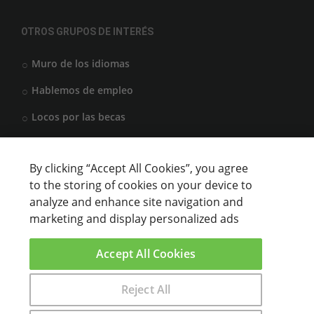
OTROS GRUPOS DE INTERÉS
Muro de los idiomas
Hablemos de empleo
Locos por las becas
By clicking “Accept All Cookies”, you agree
CENTROS DE FORMACIÓN
to the storing of cookies on your device to
analyze and enhance site navigation and
Anunciar cursos
marketing and display personalized ads
USUARIOS
Accept All Cookies
Aviso legal
Reject All