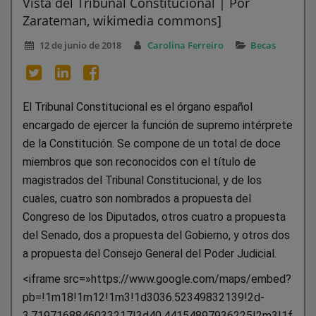
Vista del Tribunal Constitucional | Por
Zarateman, wikimedia commons]
12 de junio de 2018
Carolina Ferreiro
Becas
El Tribunal Constitucional es el órgano español
encargado de ejercer la función de supremo intérprete
de la Constitución. Se compone de un total de doce
miembros que son reconocidos con el título de
magistrados del Tribunal Constitucional, y de los
cuales, cuatro son nombrados a propuesta del
Congreso de los Diputados, otros cuatro a propuesta
del Senado, dos a propuesta del Gobierno, y otros dos
a propuesta del Consejo General del Poder Judicial.
<iframe src=»https://www.google.com/maps/embed?
pb=!1m18!1m12!1m3!1d3036.52349832139!2d-
3.7197168846033217!3d40.44154897936225!2m3!1f