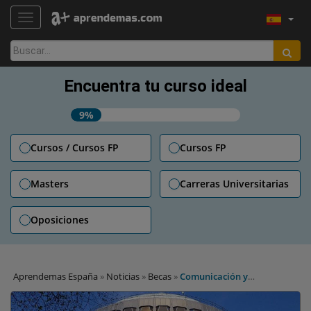
TOGGLE NAVIGATION
Buscar:
Encuentra tu curso ideal
9%
Cursos / Cursos FP
Cursos FP
Masters
Carreras Universitarias
Oposiciones
Aprendemas España
»
Noticias
»
Becas
»
Comunicación y
documentación, entre las áreas de las becas que convoca el
Tribunal Constitucional