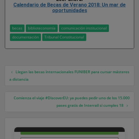
Calendario de Becas de Verano 2018: Un mar de
oportunidades
becas
biblioteconomía
comunicación institucional
documentación
Tribunal Constitucional
Llegan las becas internacionales FUNIBER para cursar másteres
Navegación de entradas
a distancia
Comienza el viaje #DiscoverEU: ya puedes pedir uno de los 15.000
pases gratis de Interrail si cumples 18