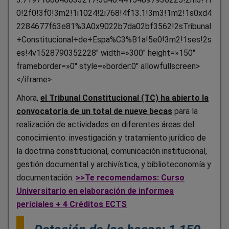
0!2f0!3f0!3m2!1i1024!2i768!4f13.1!3m3!1m2!1s0xd4
2284677f63e81%3A0x9022b7da02bf3562!2sTribunal
+Constitucional+de+Espa%C3%B1a!5e0!3m2!1ses!2s
es!4v1528790352228″ width=»300″ height=»150″
frameborder=»0″ style=»border:0″ allowfullscreen>
</iframe>
Ahora,
el Tribunal Constitucional (TC) ha abierto la
convocatoria de un total de nueve becas
para la
realización de actividades en diferentes áreas del
conocimiento: investigación y tratamiento jurídico de
la doctrina constitucional, comunicación institucional,
gestión documental y archivística, y biblioteconomía y
documentación.
>>Te recomendamos: Curso
Universitario en elaboración de informes
periciales + 4 Créditos ECTS