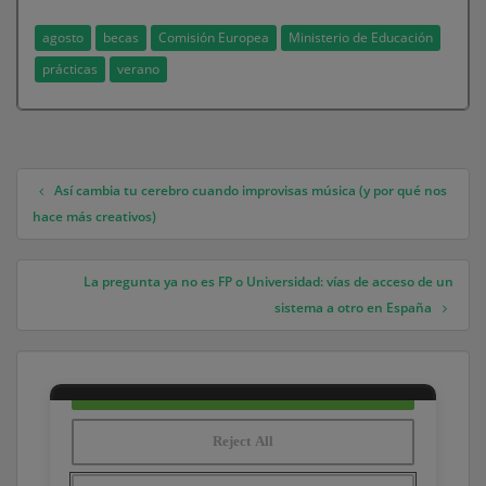
agosto
becas
Comisión Europea
Ministerio de Educación
prácticas
verano
Así cambia tu cerebro cuando improvisas música (y por qué nos
Navegación de entradas
hace más creativos)
La pregunta ya no es FP o Universidad: vías de acceso de un
sistema a otro en España