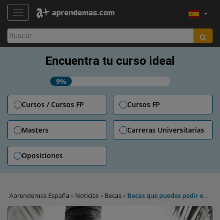
TOGGLE NAVIGATION
Buscar:
Encuentra tu curso ideal
9%
Cursos / Cursos FP
Cursos FP
Masters
Carreras Universitarias
Oposiciones
Aprendemas España
»
Noticias
»
Becas
»
Becas que puedes pedir en
agosto: algunas cierran en septiembre