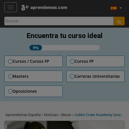
TOGGLE NAVIGATION
Buscar:
Encuentra tu curso ideal
9%
Cursos / Cursos FP
Cursos FP
Masters
Carreras Universitarias
Oposiciones
Aprendemas España
»
Noticias
»
Becas
»
Cabin Crew Academy lanza
becas para futuras azafatas y auxiliares de vuelo