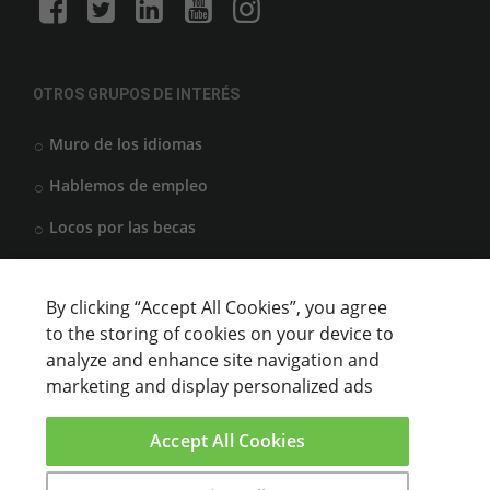
OTROS GRUPOS DE INTERÉS
Muro de los idiomas
Hablemos de empleo
Locos por las becas
By clicking “Accept All Cookies”, you agree
CENTROS DE FORMACIÓN
to the storing of cookies on your device to
analyze and enhance site navigation and
Anunciar cursos
marketing and display personalized ads
USUARIOS
Accept All Cookies
Aviso legal